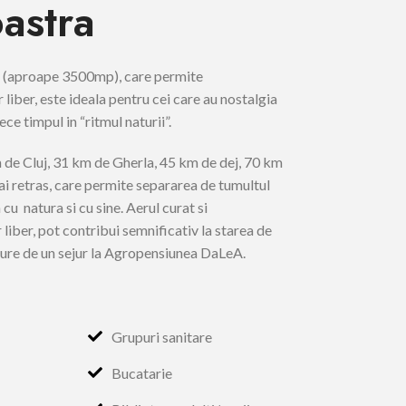
oastra
s (aproape 3500mp), care permite
r liber, este ideala pentru cei care au nostalgia
rece timpul in “ritmul naturii”.
 de Cluj, 31 km de Gherla, 45 km de dej, 70 km
mai retras, care permite separarea de tumultul
 cu natura si cu sine. Aerul curat si
r liber, pot contribui semnificativ la starea de
ucure de un sejur la Agropensiunea DaLeA.
Grupuri sanitare
Bucatarie