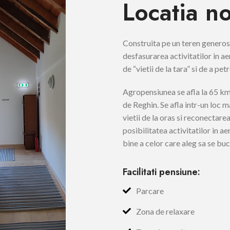
Locatia n
Construita pe un teren genero
desfasurarea activitatilor in ae
de “vietii de la tara” si de a pet
Agropensiunea se afla la 65 km
de Reghin. Se afla intr-un loc 
vietii de la oras si reconectarea
posibilitatea activitatilor in ae
bine a celor care aleg sa se b
Facilitati pensiune:
Parcare
Zona de relaxare