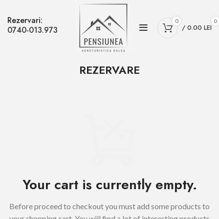
Rezervari:
0
0
/
0.00
LEI
0740-013.973
REZERVARE
Your cart is currently empty.
Before proceed to checkout you must add some products to
your shopping cart.
You will find a lot of interesting products