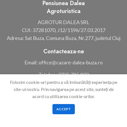
Pensiunea Dalea
Agroturistica
AGROTUR DALEA SRL
CUI: 37281070, J12/1196/27.03.2017
Adresa: Sat Buza, Comuna Buza, Nr.277, judetul Cluj
Contacteaza-ne
Email: office@cazare-dalea-buza.ro
Telefon: 0735.785.802
Folosim cookie-uri pentru a vă îmbunătăți experiența pe
Link-uri utile
site-ul nostru. Prin navigarea pe acest site, sunteți de
acord cu utilizarea cookie-urilor.
Termeni si conditii
ACCEPT
Politica de confidentialitate
ANPC