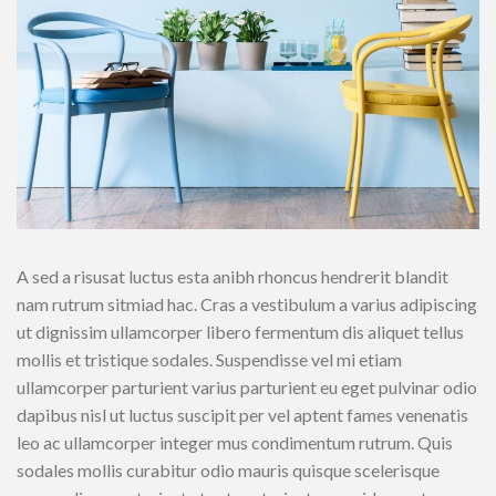
A sed a risusat luctus esta anibh rhoncus hendrerit blandit
nam rutrum sitmiad hac. Cras a vestibulum a varius adipiscing
ut dignissim ullamcorper libero fermentum dis aliquet tellus
mollis et tristique sodales. Suspendisse vel mi etiam
ullamcorper parturient varius parturient eu eget pulvinar odio
dapibus nisl ut luctus suscipit per vel aptent fames venenatis
leo ac ullamcorper integer mus condimentum rutrum. Quis
sodales mollis curabitur odio mauris quisque scelerisque