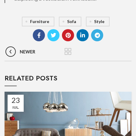
Furniture
Sofa
Style
NEWER
RELATED POSTS
23
IUL.