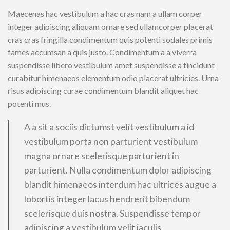
Maecenas hac vestibulum a hac cras nam a ullam corper
integer adipiscing aliquam ornare sed ullamcorper placerat
cras cras fringilla condimentum quis potenti sodales primis
fames accumsan a quis justo. Condimentum a a viverra
suspendisse libero vestibulum amet suspendisse a tincidunt
curabitur himenaeos elementum odio placerat ultricies. Urna
risus adipiscing curae condimentum blandit aliquet hac
potenti mus.
A a sit a sociis dictumst velit vestibulum a id
vestibulum porta non parturient vestibulum
magna ornare scelerisque parturient in
parturient. Nulla condimentum dolor adipiscing
blandit himenaeos interdum hac ultrices augue a
lobortis integer lacus hendrerit bibendum
scelerisque duis nostra. Suspendisse tempor
adipiscing a vestibulum velit iaculis.