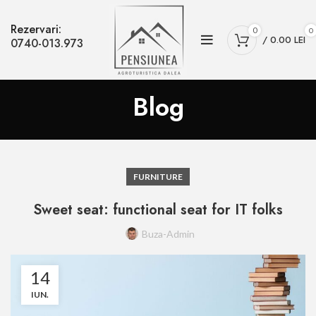
Rezervari:
0
0
/
0.00
LEI
0740-013.973
Blog
FURNITURE
Sweet seat: functional seat for IT folks
Buza-Admin
14
IUN.