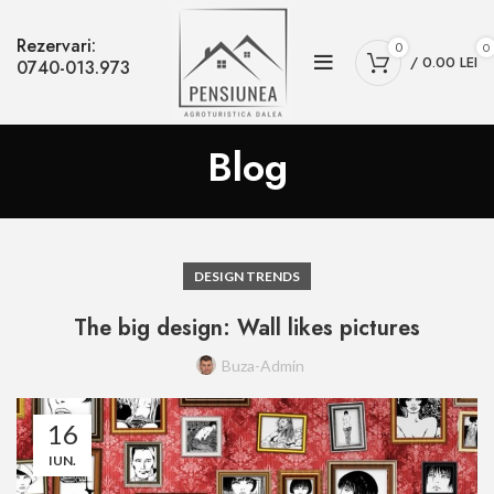
Rezervari:
0
0
/
0.00
LEI
0740-013.973
Blog
DESIGN TRENDS
The big design: Wall likes pictures
Buza-Admin
16
IUN.